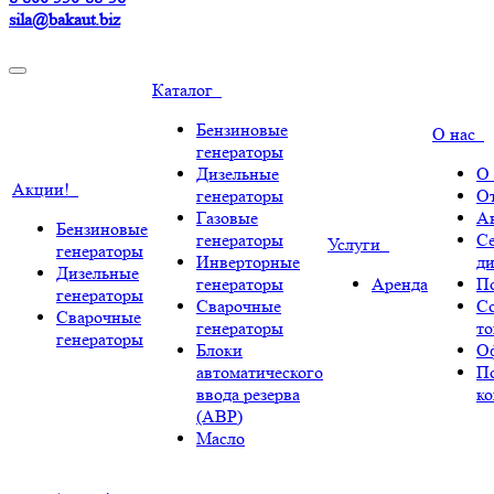
sila@bakaut.biz
Каталог
Бензиновые
О нас
генераторы
Дизельные
О
Акции!
генераторы
О
Газовые
А
Бензиновые
генераторы
С
Услуги
генераторы
Инверторные
ди
Дизельные
генераторы
Аренда
По
генераторы
Сварочные
С
Сварочные
генераторы
т
генераторы
Блоки
О
автоматического
П
ввода резерва
к
(АВР)
Масло