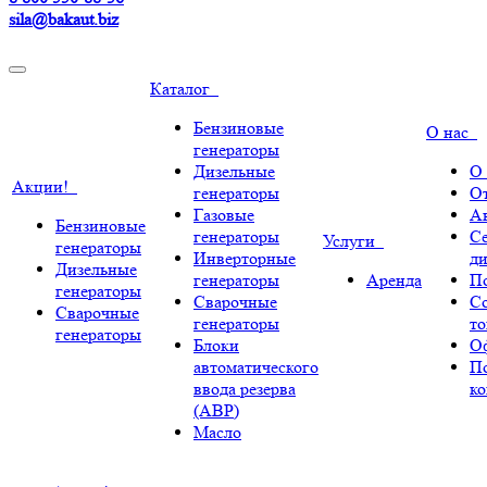
sila@bakaut.biz
Каталог
Бензиновые
О нас
генераторы
Дизельные
О
Акции!
генераторы
О
Газовые
А
Бензиновые
генераторы
С
Услуги
генераторы
Инверторные
ди
Дизельные
генераторы
Аренда
По
генераторы
Сварочные
С
Сварочные
генераторы
т
генераторы
Блоки
О
автоматического
П
ввода резерва
к
(АВР)
Масло