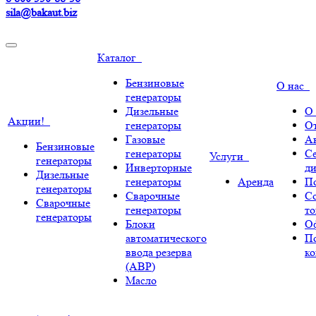
sila@bakaut.biz
Каталог
Бензиновые
О нас
генераторы
Дизельные
О
Акции!
генераторы
О
Газовые
А
Бензиновые
генераторы
С
Услуги
генераторы
Инверторные
ди
Дизельные
генераторы
Аренда
По
генераторы
Сварочные
С
Сварочные
генераторы
т
генераторы
Блоки
О
автоматического
П
ввода резерва
к
(АВР)
Масло