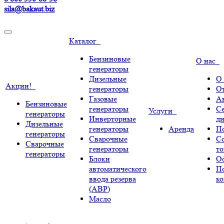
sila@bakaut.biz
Каталог
Бензиновые
О нас
генераторы
Дизельные
О
Акции!
генераторы
О
Газовые
А
Бензиновые
генераторы
С
Услуги
генераторы
Инверторные
ди
Дизельные
генераторы
Аренда
По
генераторы
Сварочные
С
Сварочные
генераторы
т
генераторы
Блоки
О
автоматического
П
ввода резерва
к
(АВР)
Масло