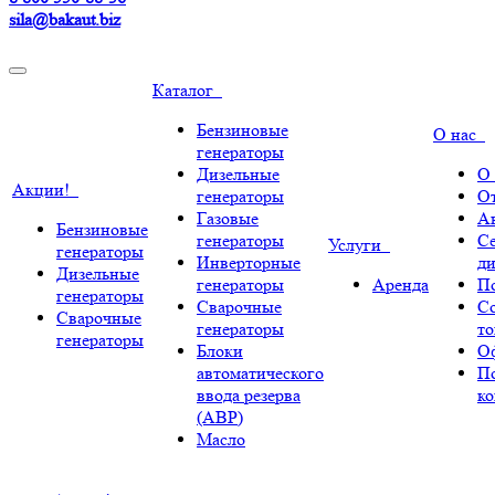
sila@bakaut.biz
Каталог
Бензиновые
О нас
генераторы
Дизельные
О
Акции!
генераторы
О
Газовые
А
Бензиновые
генераторы
С
Услуги
генераторы
Инверторные
ди
Дизельные
генераторы
Аренда
По
генераторы
Сварочные
С
Сварочные
генераторы
т
генераторы
Блоки
О
автоматического
П
ввода резерва
к
(АВР)
Масло