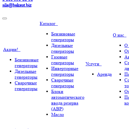
sila@bakaut.biz
Каталог
Бензиновые
О нас
генераторы
Дизельные
О
Акции!
генераторы
О
Газовые
А
Бензиновые
генераторы
С
Услуги
генераторы
Инверторные
ди
Дизельные
генераторы
Аренда
По
генераторы
Сварочные
С
Сварочные
генераторы
т
генераторы
Блоки
О
автоматического
П
ввода резерва
к
(АВР)
Масло