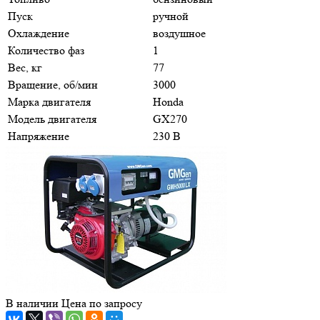
Пуск
ручной
Охлаждение
воздушное
Количество фаз
1
Вес, кг
77
Вращение, об/мин
3000
Марка двигателя
Honda
Модель двигателя
GX270
Напряжение
230 В
В наличии
Цена по зап
р
осу