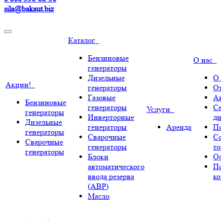
sila@bakaut.biz
Каталог
Бензиновые
О нас
генераторы
Дизельные
О
Акции!
генераторы
О
Газовые
А
Бензиновые
генераторы
С
Услуги
генераторы
Инверторные
ди
Дизельные
генераторы
Аренда
По
генераторы
Сварочные
С
Сварочные
генераторы
т
генераторы
Блоки
О
автоматического
П
ввода резерва
к
(АВР)
Масло