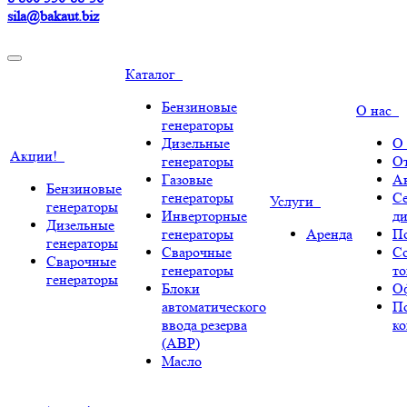
sila@bakaut.biz
Каталог
Бензиновые
О нас
генераторы
Дизельные
О
Акции!
генераторы
О
Газовые
А
Бензиновые
генераторы
С
Услуги
генераторы
Инверторные
ди
Дизельные
генераторы
Аренда
По
генераторы
Сварочные
С
Сварочные
генераторы
т
генераторы
Блоки
О
автоматического
П
ввода резерва
к
(АВР)
Масло