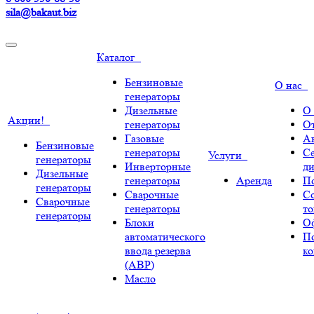
sila@bakaut.biz
Каталог
Бензиновые
О нас
генераторы
Дизельные
О
Акции!
генераторы
О
Газовые
А
Бензиновые
генераторы
С
Услуги
генераторы
Инверторные
ди
Дизельные
генераторы
Аренда
По
генераторы
Сварочные
С
Сварочные
генераторы
т
генераторы
Блоки
О
автоматического
П
ввода резерва
к
(АВР)
Масло