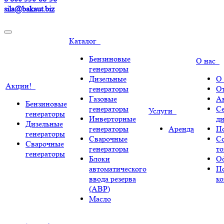
sila@bakaut.biz
Каталог
Бензиновые
О нас
генераторы
Дизельные
О
Акции!
генераторы
О
Газовые
А
Бензиновые
генераторы
С
Услуги
генераторы
Инверторные
ди
Дизельные
генераторы
Аренда
По
генераторы
Сварочные
С
Сварочные
генераторы
т
генераторы
Блоки
О
автоматического
П
ввода резерва
к
(АВР)
Масло